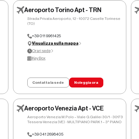
Aeroporto Torino Apt -
Aeroporto Torino Apt - TRN
O
Orari sede
TRN
Strada Privata Aeroporto, 12 - 10072 Caselle Torinese
(TO)
01/01 - 31/12
+39 011 9961425
08:00 - 23:00
Tutti I Giorni:
Visualizza sulla mappa
Orari sede
Key Box
Contatta la sede
Noleggia ora
Aeroporto Venezia Apt -
Aeroporto Venezia Apt - VCE
Orari sede
O
VCE
Aeroporto Venezia M.Polo – Viale G.Galilei 30/1 - 30173
Tessera-Venezia (VE) - MULTIPIANO PARK 1 – 3° PIANO
01/01 - 31/12
+39 041 2698405
08:00 - 23:00
Tutti I Giorni: