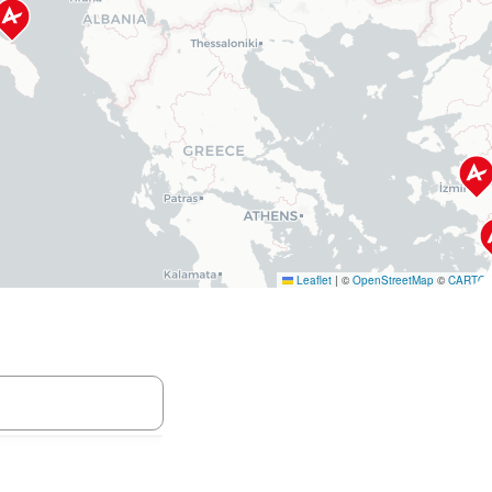
Leaflet
|
©
OpenStreetMap
©
CARTO