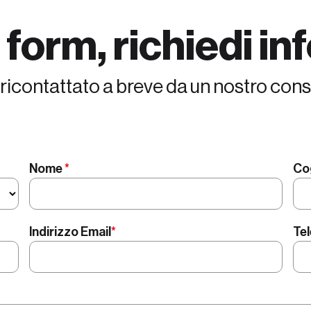
l form,
richiedi i
 ricontattato a breve da un nostro con
Nome
*
Co
Indirizzo Email
*
Te