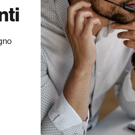
nti
ogno