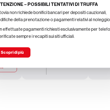
garanzie
TENZIONE – POSSIBILI TENTATIVI DI TRUFFA
Scopri di
ovia non richiede bonifici bancari per depositi cauzionali,
più
Scopri di
ifiche della prenotazione o pagamenti relativi al noleggio
più
 effettuate pagamenti richiesti esclusivamente per telef
erificate sempre i recapiti sui siti ufficiali.
nsabilità
Policy danni
miche
Scopri di più
Scopri di
più
ri di
iù