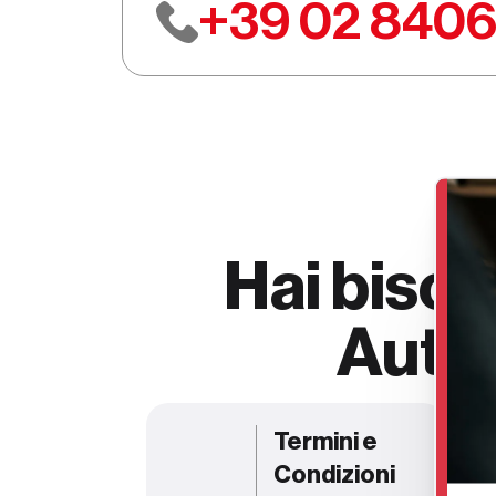
+39 02 840
Hai bisog
Autov
Termini e
Condizioni