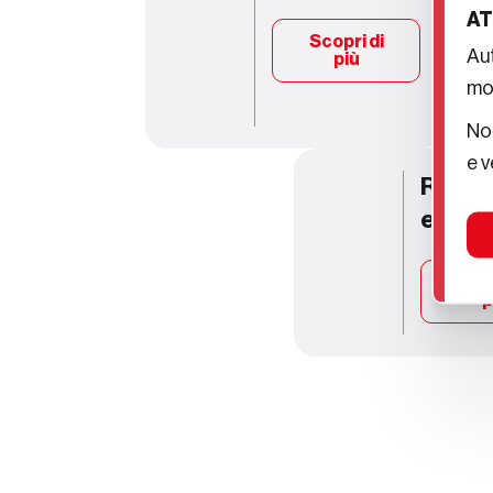
AT
Scopri di
Aut
più
mod
Non
e v
Respo
econo
Scop
p