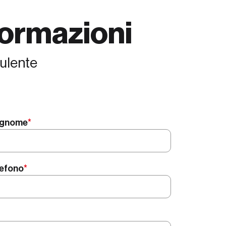
nformazioni
sulente
gnome
*
lefono
*