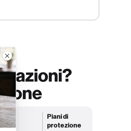
ormazioni?
izione
Piani di
 e
protezione