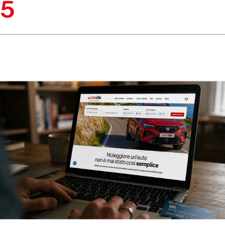
65
no di aiuto o inf
ia è a tua dispos
Tariffario
Depositi
accessori
cauzionali