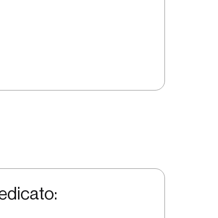
di aiuto o di informazioni?] Sei nel posto giusto!
edicato: