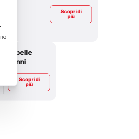
Scopri di
più
.
ono
Tabelle
danni
Scopri di
più