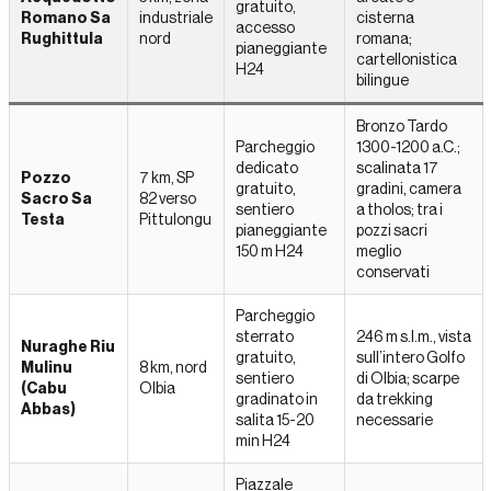
gratuito,
Romano Sa
industriale
cisterna
accesso
Rughittula
nord
romana;
pianeggiante
cartellonistica
H24
bilingue
Bronzo Tardo
Parcheggio
1300-1200 a.C.;
dedicato
scalinata 17
Pozzo
7 km, SP
gratuito,
gradini, camera
Sacro Sa
82 verso
sentiero
a tholos; tra i
Testa
Pittulongu
pianeggiante
pozzi sacri
150 m H24
meglio
conservati
Parcheggio
sterrato
246 m s.l.m., vista
Nuraghe Riu
gratuito,
sull’intero Golfo
Mulinu
8 km, nord
sentiero
di Olbia; scarpe
(Cabu
Olbia
gradinato in
da trekking
Abbas)
salita 15-20
necessarie
min H24
Piazzale