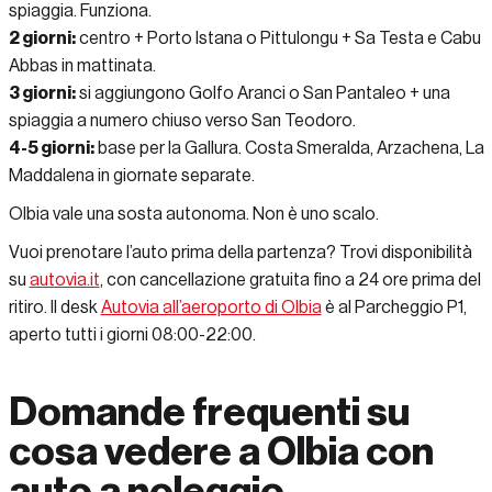
spiaggia. Funziona.
2 giorni:
centro + Porto Istana o Pittulongu + Sa Testa e Cabu
Abbas in mattinata.
3 giorni:
si aggiungono Golfo Aranci o San Pantaleo + una
spiaggia a numero chiuso verso San Teodoro.
4-5 giorni:
base per la Gallura. Costa Smeralda, Arzachena, La
Maddalena in giornate separate.
Olbia vale una sosta autonoma. Non è uno scalo.
Vuoi prenotare l’auto prima della partenza? Trovi disponibilità
su
autovia.it
, con cancellazione gratuita fino a 24 ore prima del
ritiro. Il desk
Autovia all’aeroporto di Olbia
è al Parcheggio P1,
aperto tutti i giorni 08:00-22:00.
Domande frequenti su
cosa vedere a Olbia con
auto a noleggio