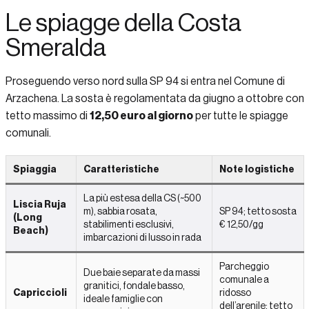
Le spiagge della Costa
Smeralda
Proseguendo verso nord sulla SP 94 si entra nel Comune di
Arzachena. La sosta è regolamentata da giugno a ottobre con
tetto massimo di
12,50 euro al giorno
per tutte le spiagge
comunali.
Spiaggia
Caratteristiche
Note logistiche
La più estesa della CS (~500
Liscia Ruja
m), sabbia rosata,
SP 94; tetto sosta
(Long
stabilimenti esclusivi,
€ 12,50/gg
Beach)
imbarcazioni di lusso in rada
Parcheggio
Due baie separate da massi
comunale a
granitici, fondale basso,
Capriccioli
ridosso
ideale famiglie con
dell’arenile; tetto