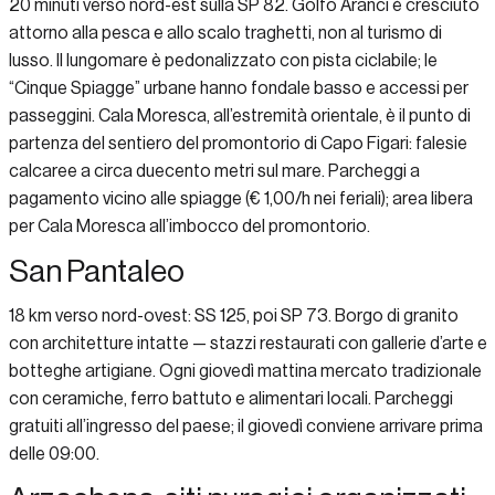
20 minuti verso nord-est sulla SP 82. Golfo Aranci è cresciuto
attorno alla pesca e allo scalo traghetti, non al turismo di
lusso. Il lungomare è pedonalizzato con pista ciclabile; le
“Cinque Spiagge” urbane hanno fondale basso e accessi per
passeggini. Cala Moresca, all’estremità orientale, è il punto di
partenza del sentiero del promontorio di Capo Figari: falesie
calcaree a circa duecento metri sul mare. Parcheggi a
pagamento vicino alle spiagge (€ 1,00/h nei feriali); area libera
per Cala Moresca all’imbocco del promontorio.
San Pantaleo
18 km verso nord-ovest: SS 125, poi SP 73. Borgo di granito
con architetture intatte — stazzi restaurati con gallerie d’arte e
botteghe artigiane. Ogni giovedì mattina mercato tradizionale
con ceramiche, ferro battuto e alimentari locali. Parcheggi
gratuiti all’ingresso del paese; il giovedì conviene arrivare prima
delle 09:00.