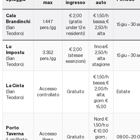
max
ingresso
auto
Cala
€ 2,00
€ 1,50/h
Brandinchi
1.447
(gratis
bassa; €
15 giu – 30 s
(San
pers./gg
under 12 e
2,50/h
Teodoro)
residenti)
alta
Lu
fino a €
€ 2,00
Impostu
3.352
2,50/h
(stesse
15 giu – 30 s
(San
pers./gg
alta
esenzioni)
Teodoro)
stagione
€ 1,50/h
bassa; €
La Cinta
Accesso
2,00/h
(San
Gratuito
Estate
controllato
alta;
Teodoro)
giorn. €
15,00
Nord: €
1,50/h o
Porto
€ 10,00
Taverna
Accesso
Gratuito
giorn.;
08:00–20:
(Loiri Porto
libero