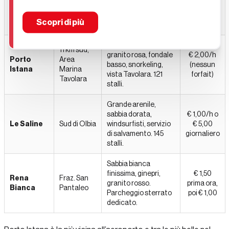
confine
Bados
digradante. Area
€ 5,00
Golfo
sterrata gratuita a
giornaliero
Aranci
Scopri di più
150 m. 110 stalli.
4 calette divise da
11 km sud,
granito rosa, fondale
€ 2,00/h
Porto
Area
basso, snorkeling,
(nessun
Istana
Marina
vista Tavolara. 121
forfait)
Tavolara
stalli.
Grande arenile,
sabbia dorata,
€ 1,00/h o
Le Saline
Sud di Olbia
windsurfisti, servizio
€ 5,00
di salvamento. 145
giornaliero
stalli.
Sabbia bianca
finissima, ginepri,
€ 1,50
Rena
Fraz. San
granito rosso.
prima ora,
Bianca
Pantaleo
Parcheggio sterrato
poi € 1,00
dedicato.