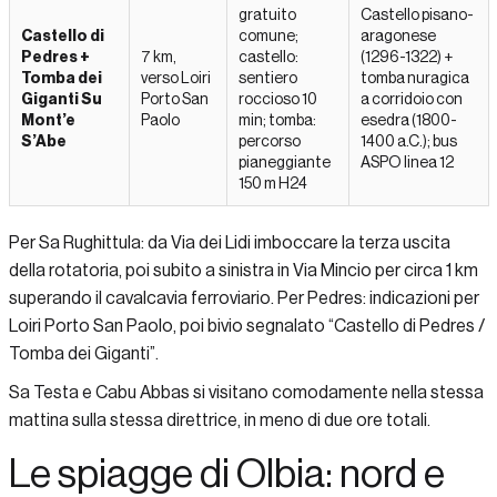
gratuito
Castello pisano-
Castello di
comune;
aragonese
Pedres +
7 km,
castello:
(1296-1322) +
Tomba dei
verso Loiri
sentiero
tomba nuragica
Giganti Su
Porto San
roccioso 10
a corridoio con
Mont’e
Paolo
min; tomba:
esedra (1800-
S’Abe
percorso
1400 a.C.); bus
pianeggiante
ASPO linea 12
150 m H24
Per Sa Rughittula: da Via dei Lidi imboccare la terza uscita
della rotatoria, poi subito a sinistra in Via Mincio per circa 1 km
superando il cavalcavia ferroviario. Per Pedres: indicazioni per
Loiri Porto San Paolo, poi bivio segnalato “Castello di Pedres /
Tomba dei Giganti”.
Sa Testa e Cabu Abbas si visitano comodamente nella stessa
mattina sulla stessa direttrice, in meno di due ore totali.
Le spiagge di Olbia: nord e