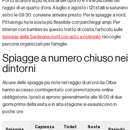
Porto Istana è la più vicina all’aeroporto e tra le più belle nel
raggio di un quarto d’ora. A luglio e agosto i 121 stalli si saturano
entro le 09:30: conviene arrivare presto. Per le spiagge a nord,
Pittulongu ha la sosta più flessibile con parcheggi ampi. Per
itinerari con bambini su questo tratto di costa, l’articolo sulle
spiagge della Sardegna nord con auto a noleggio
raccoglie
percorsi organizzati per famiglie.
Spiagge a numero chiuso nei
dintorni
Alcune delle spiagge più note nel raggio di un’ora da Olbia
hanno accesso contingentato con prenotazione online
obbligatoria. I posti si aprono generalmente alle 18:00 di due
giorni prima della visita e in alta stagione si esauriscono in
poche ore.
Capienza
Ticket
Sosta
Spiaggia
Periodo