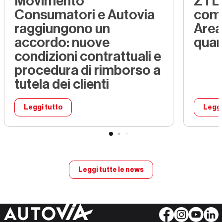
Movimento
ZTL 
Consumatori e Autovia
comp
raggiungono un
Area
accordo: nuove
quar
condizioni contrattuali e
procedura di rimborso a
tutela dei clienti
Leggi tutto
Leggi
Movimento Consumatori e Autovia raggiungono 
Leggi tutte le news