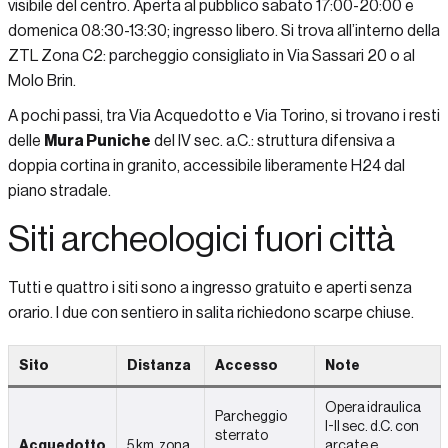
visibile del centro. Aperta al pubblico sabato 17:00-20:00 e
domenica 08:30-13:30; ingresso libero. Si trova all’interno della
ZTL Zona C2: parcheggio consigliato in Via Sassari 20 o al
Molo Brin.
A pochi passi, tra Via Acquedotto e Via Torino, si trovano i resti
delle
Mura Puniche
del IV sec. a.C.: struttura difensiva a
doppia cortina in granito, accessibile liberamente H24 dal
piano stradale.
Siti archeologici fuori città
Tutti e quattro i siti sono a ingresso gratuito e aperti senza
orario. I due con sentiero in salita richiedono scarpe chiuse.
Sito
Distanza
Accesso
Note
Opera idraulica
Parcheggio
I-II sec. d.C. con
sterrato
Acquedotto
5 km, zona
arcate e