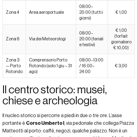
08:00–
Zona 4
Area aeroportuale
20:00 (tutti i
€ 1,00
giorni)
€ 1,00
08:00–
(forfait
Zona 6
Via dei Meteorologi
20:00 (feriali
giornaliero
e festivi)
€ 10,00)
Zona 3
Comprensorio Porto
08:00–13:00
— Porto
Rotondo (solo 1 giu – 31
/ 16:00–
€ 3,00
Rotondo
ago)
24:00
Il centro storico: musei,
chiese e archeologia
Il nucleo storico si percorre a piedi in due o tre ore. L’asse
portante è
Corso Umberto I
, via pedonale che collega Piazza
Matteotti al porto: caffè, negozi, qualche palazzo. Non è un