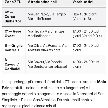
Zona ZTL
Strade principali
Varchi attivi
C2 —
Via San Paolo, Via Tempio,
H24, tutti i giorni
Corso
Via delle Terme
(Varchi 1 e 6)
Umberto I
C1 — Asse
Via Regina Margherita e
17:00 – 24:00 tutti i
Ovest
vicoli adiacenti
giorni (Varchi 2, 3, 4)
B — Griglia
Via Olbia, Via Romana, Via
17:00 – 24:00 tutti i
Centrale
Mazzini, Via Amsicora
giorni
A —
Via Cavour, Via Piccola,
17:00 – 24:00 tutti i
Cavour /
Via Garibaldi (parte bassa)
giorni
Garibaldi
I due parcheggi più comodi fuori dalla ZTL sono l’area del
Molo
Brin
(gratuita, adiacente al museo e al lungomare) e il
parcheggio coperto a pagamento vicino alla Necropoli di San
Simplicio in Piazza San Simplicio. Da entrambi il centro si
raggiunge a piedi in cinque minuti.