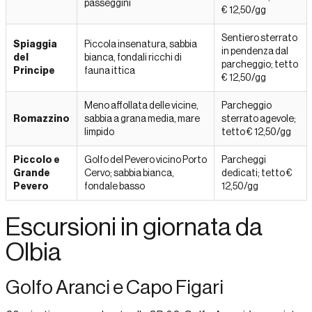
passeggini
€ 12,50/gg
Sentiero sterrato
Spiaggia
Piccola insenatura, sabbia
in pendenza dal
del
bianca, fondali ricchi di
parcheggio; tetto
Principe
fauna ittica
€ 12,50/gg
Meno affollata delle vicine,
Parcheggio
Romazzino
sabbia a grana media, mare
sterrato agevole;
limpido
tetto € 12,50/gg
Piccolo e
Golfo del Pevero vicino Porto
Parcheggi
Grande
Cervo; sabbia bianca,
dedicati; tetto €
Pevero
fondale basso
12,50/gg
Escursioni in giornata da
Olbia
Golfo Aranci e Capo Figari