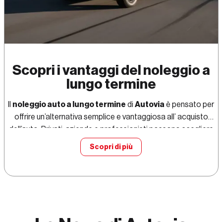
Scopri i vantaggi del noleggio a
lungo termine
Il
noleggio auto a lungo termine
di
Autovia
è pensato per
offrire un’alternativa semplice e vantaggiosa all’ acquisto
dell’auto. Privati, aziende e professionisti possono scegliere
tra veicoli sempre nuovi e accedere a un servizio completo,
Scopri di più
Scopri i vantaggi del nole
con
canone fisso mensile
e nessuna sorpresa.