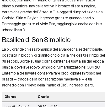
450 d.C., con timoni in legno originali alti quasi tre metri. Al
piano superiore: navicella votiva in bronzo di età nuragica,
ceramiche greche del VI sec. a.C. e oggetti d’importazione da
Corinto, Siria e Ceylon. Ingresso gratuito quando aperto.
Parcheggio gratuito al Molo Brin; raggiungibile anche con bus
urbano linea 9.
Basilica di San Simplicio
La più grande chiesa romanica della Sardegna settentrionale,
costruita in blocchi di granito grigio tra la fine dell’XI e l’inizio del
XII secolo. Sorge su una collina cimiteriale usata sin dall’epoca
punica, dove il vescovo Simplicio fu martirizzato nel 304 d.C.
L’interno a tre navate conserva rare croci dipinte in rosso nei
pilastri — tracce della consacrazione medievale — e un
archetto con il rilievo della “mano di Dio”. Ingresso libero.
Giorno
Orario
Lunedì – Venerdì
08:30 – 17:30