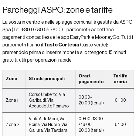
Parcheggi ASPO: zone e tariffe
La sosta in centro e nelle spiagge comunali è gestita da ASPO
Spa (Tel. +39 0789 553800). I parcometri accettano
pagamenti contactless e le app EasyPark e MooneyGo. Tutti i
parcometri hanno il
Tasto Cortesia
(tasto verde):
premendolo prima di inserire monete si ottengono 15 minuti
gratuiti, utili per operazioni rapide.
Orari
Tariffa
Zona
Strade principali
pagamento
oraria
Corso Umberto, Via
08:00–
Zona 1
Garibaldi, Via
€ 1,00
20:00 (feriali)
Acquedotto Romano
Viale Aldo Moro, Via
09:00–13:00
Zona 2
Roma, Via Nuoro, Via
/ 16:00–
€ 1,00
Gallura, Via Tavolara
20:00 (feriali)