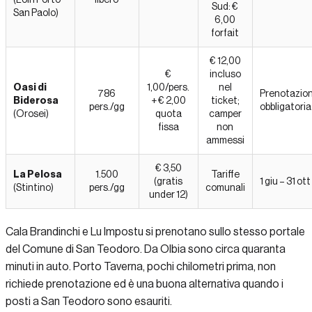
Sud: €
San Paolo)
6,00
forfait
€ 12,00
€
incluso
Oasi di
1,00/pers.
nel
786
Prenotazio
Biderosa
+ € 2,00
ticket;
pers./gg
obbligatoria
(Orosei)
quota
camper
fissa
non
ammessi
€ 3,50
La Pelosa
1.500
Tariffe
(gratis
1 giu – 31 ott
(Stintino)
pers./gg
comunali
under 12)
Cala Brandinchi e Lu Impostu si prenotano sullo stesso portale
del Comune di San Teodoro. Da Olbia sono circa quaranta
minuti in auto. Porto Taverna, pochi chilometri prima, non
richiede prenotazione ed è una buona alternativa quando i
posti a San Teodoro sono esauriti.